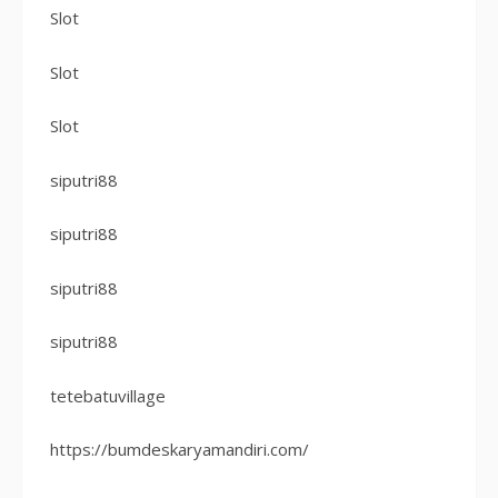
Slot
Slot
Slot
siputri88
siputri88
siputri88
siputri88
tetebatuvillage
https://bumdeskaryamandiri.com/