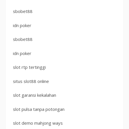
sbobet88
idn poker
sbobet88
idn poker
slot rtp tertinggi
situs slot88 online
slot garansi kekalahan
slot pulsa tanpa potongan
slot demo mahjong ways