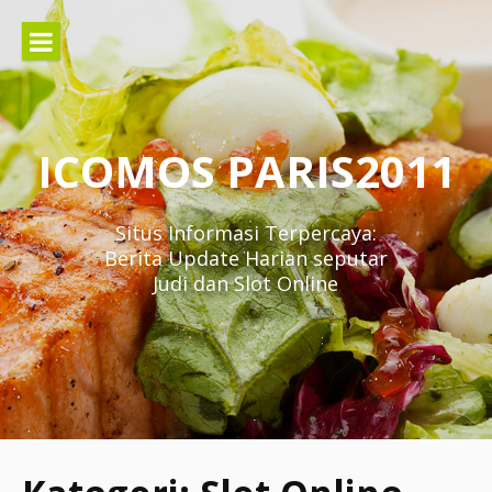
Lompat
ke
konten
ICOMOS PARIS2011
Situs Informasi Terpercaya:
Berita Update Harian seputar
Judi dan Slot Online