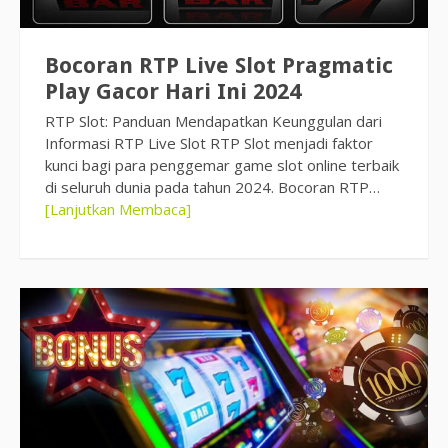
Bocoran RTP Live Slot Pragmatic
Play Gacor Hari Ini 2024
RTP Slot: Panduan Mendapatkan Keunggulan dari
Informasi RTP Live Slot RTP Slot menjadi faktor
kunci bagi para penggemar game slot online terbaik
di seluruh dunia pada tahun 2024. Bocoran RTP…
[Lanjutkan Membaca]