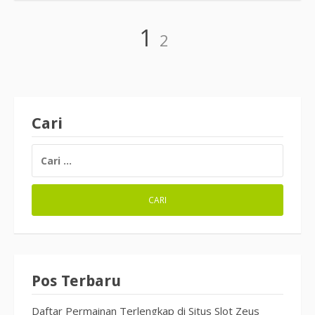
Paginasi
Laman
Laman
1
2
pos
Cari
CARI
UNTUK:
Pos Terbaru
Daftar Permainan Terlengkap di Situs Slot Zeus